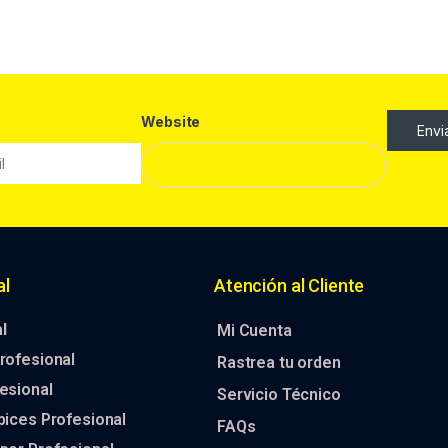
Website
Envi
al
Atención al Cliente
l
Mi Cuenta
rofesional
Rastrea tu orden
esional
Servicio Técnico
pices Profesional
FAQs