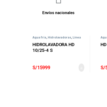
Envíos nacionales
Agua fría
,
Hidrolavadoras
,
Línea
Agua
Profesional
Prof
HIDROLAVADORA HD
HD
10/25-4 S
S/
15999
S/