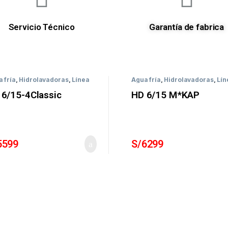
Servicio Técnico
Garantía de fabrica
 fría
,
Hidrolavadoras
,
Línea
Agua fría
,
Hidrolavadoras
,
Lín
esional
Profesional
 6/15-4Classic
HD 6/15 M*KAP
5599
S/
6299