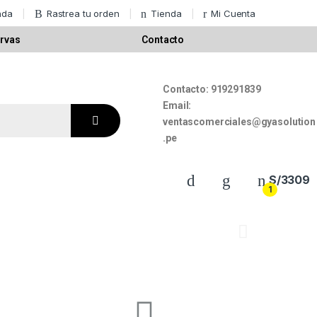
nda
Rastrea tu orden
Tienda
Mi Cuenta
rvas
Contacto
Contacto:
919291839
Email:
ventascomerciales@gyasolution
.pe
S/
3309
1