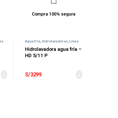
Compra 100% segura
ea
Agua fría
,
Hidrolavadoras
,
Línea
Profesional
Hidrolavadora agua fría –
HD 5/11 P
S/
3299