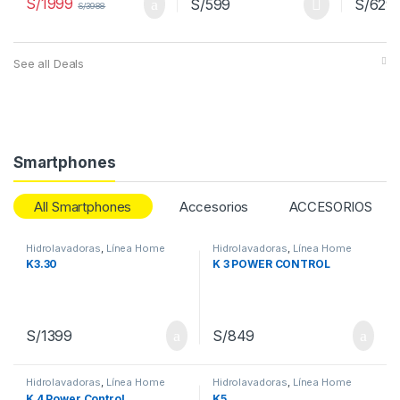
S/
1999
S/
599
S/
629
S/
3988
See all Deals
Smartphones
All Smartphones
Accesorios
ACCESORIOS
Hidrolavadoras
,
Línea Home
Hidrolavadoras
,
Línea Home
K3.30
K 3 POWER CONTROL
S/
1399
S/
849
Hidrolavadoras
,
Línea Home
Hidrolavadoras
,
Línea Home
K 4 Power Control
K5