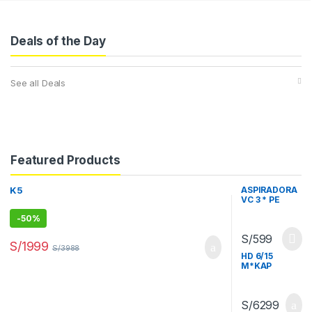
Deals of the Day
See all Deals
Featured Products
K5
ASPIRADORA
VC 3 * PE
-
50%
S/
599
S/
1999
S/
3988
HD 6/15
M*KAP
S/
6299