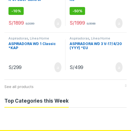
-
10%
-
50%
S/
1899
S/
1999
S/
2099
S/
3988
Aspiradoras
,
Línea Home
Aspiradoras
,
Línea Home
ASPIRADORA WD 1 Classic
ASPIRADORA WD 3 V-17/4/20
*KAP
(YYY) *EU
S/
299
S/
499
See all products
Top Categories this Week