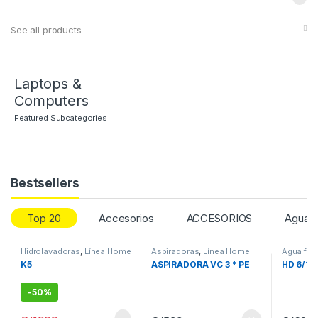
See all products
Laptops &
Computers
Featured Subcategories
Bestsellers
Top 20
Accesorios
ACCESORIOS
Agua c
Hidrolavadoras
,
Línea Home
Aspiradoras
,
Línea Home
Agua fría
Línea Pro
K5
ASPIRADORA VC 3 * PE
HD 6/15
-
50%